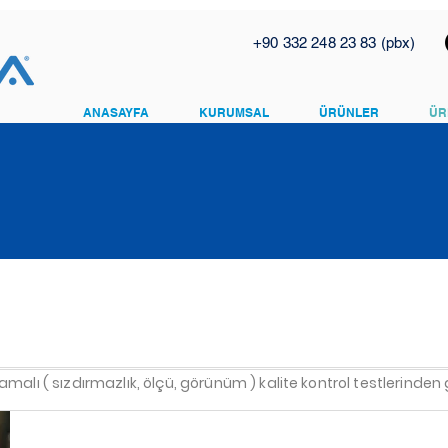
+90 332 248 23 83 (pbx)
ANASAYFA
KURUMSAL
ÜRÜNLER
ÜR
alı ( sızdırmazlık, ölçü, görünüm ) kalite kontrol testlerinden 