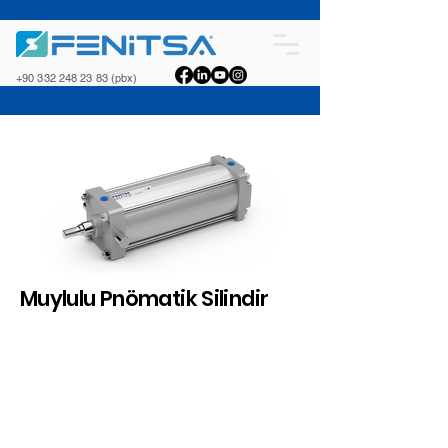
+90 332 248 23 83
(pbx)
Muylulu Pnömatik Silindir
Mu
ylu
Sili
ndi
ri