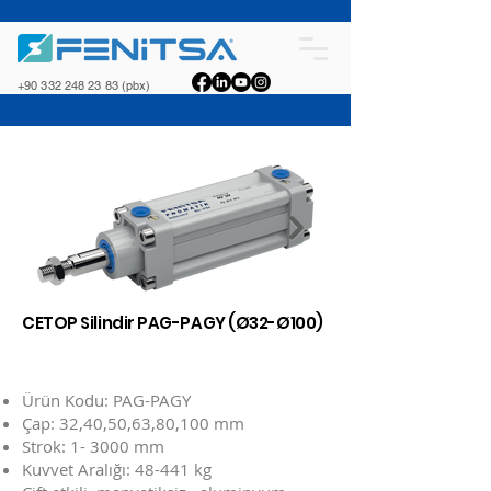
+90 332 248 23 83
(pbx)
CETOP Silindir PAG-PAGY (Ø32-Ø100)
Ø32 - Ø40 - Ø50 - Ø63 - Ø80 - Ø100
Ürün Kodu: PAG-PAGY
Çap: 32,40,50,63,80,100 mm
Strok: 1- 3000 mm
Kuvvet Aralığı: 48-441 kg