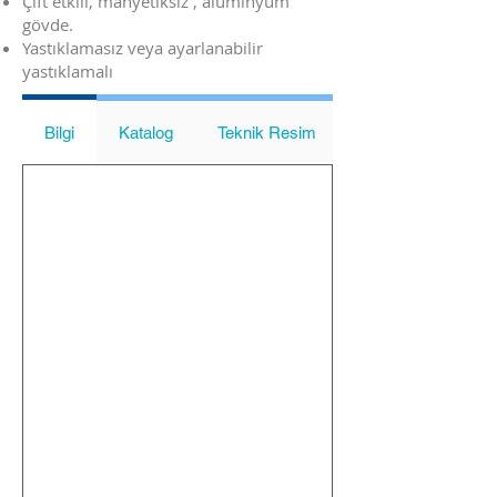
Çift etkili, manyetiksiz , aluminyum
gövde.
Yastıklamasız veya ayarlanabilir
yastıklamalı
Bilgi
Katalog
Teknik Resim